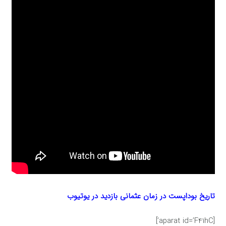
تاریخ بوداپست در زمان عثمانی بازدید در یوتیوب
[aparat id=’F41hC’]