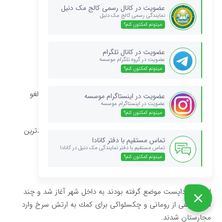
عضویت در کانال رسمی کالج مک دنیل
نمایندگی رسمی کالج مک دنیل
میتونم کمکتون کنم؟
انفجار انقلاب در بوداپست
عضویت در کانال تلگرام
عضویت در گروه تلگرام موسسه
روز اول نوامبر ۱۹۵۶ ؛
میتونم کمکتون کنم؟
رادیو بوداپست متن فرمان ناگی را درباره بی‌طرفی كشور و لغو
عضویت در اینستاگرام موسسه
عضویت در اینستاگرام موسسه
اشتراكی شدن مزارع پخش كرد.
میتونم کمکتون کنم؟
پس از انتشار این خبر تظاهرات ملی و ضد شوروی به شدیدترین
تماس مستقیم با دفتر کانادا
وضع خود رسید.
تماس مستقیم با دفتر نمایندگی مک دنیل در کانادا
میتونم کمکتون کنم؟
در سوم نوامبر حمله تانکهای شوروی كه در ؛
اطراف بوداپست موضع گرفته بودند به داخل شهر آغاز شد و چند
لشكر زرهی از رومانی و چكسلواكی برای كمك به ارتش سرخ وارد
مجارستان شدند.