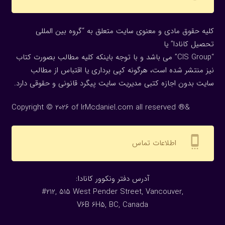
کلیه حقوق مادی و معنوی سایت متعلق به “گروه بین المللی
تحصیل کانادا” یا
“CIS Group” می باشد و با توجه باینکه کلیه مطالب بصورت کتاب
نیز منتشر شده است، هرگونه كپی برداری یا اقتباس از مطالب
سایت بدون اجازه كتبی مدیریت سایت پیگرد قانونی و حقوقی دارد.
Copyright © 2026 of IrMcdaniel.com all reserved ®&
settings_cell
اطلاعات تماس
:آدرس دفتر ونکوور کانادا
#212, 515 West Pender Street, Vancouver,
V6B 6H5, BC, Canada