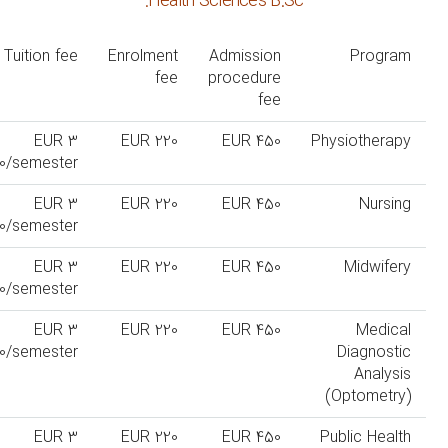
Health Sciences B.Sc.
Tuition fee
Enrolment
Admission
Program
fee
procedure
fee
EUR 3
EUR 220
EUR 450
Physiotherapy
0/semester
EUR 3
EUR 220
EUR 450
Nursing
0/semester
EUR 3
EUR 220
EUR 450
Midwifery
0/semester
EUR 3
EUR 220
EUR 450
Medical
0/semester
Diagnostic
Analysis
(Optometry)
EUR 3
EUR 220
EUR 450
Public Health