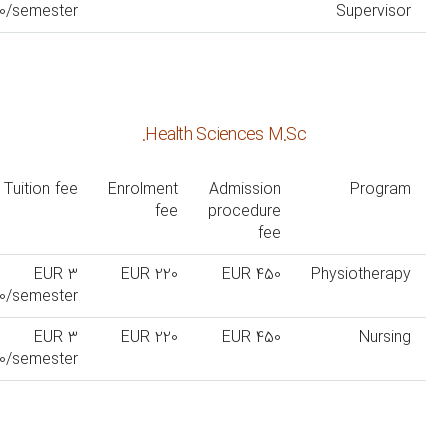
0/semester
Supervisor
Health Sciences M.Sc.
Tuition fee
Enrolment
Admission
Program
fee
procedure
fee
EUR 3
EUR 220
EUR 450
Physiotherapy
0/semester
EUR 3
EUR 220
EUR 450
Nursing
0/semester