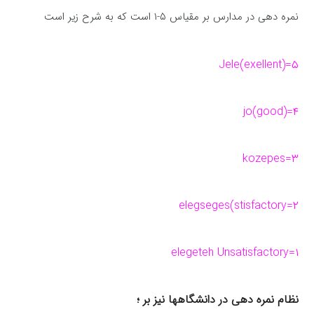
نمره دهی در مدارس بر مقیاس ۵-۱ است كه به شرح زیر است
۵=Jele(exellent)
۴=jo(good)
۳=kozepes
۲=elegseges(stisfactory
۱=elegeteh Unsatisfactory
نظام نمره دهی در دانشگاهها نیز بر ؛