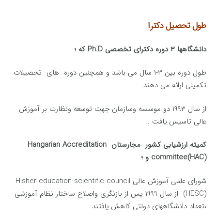
طول تحصیل دکترا
دانشگاهها ۳ دوره دكترای تخصصی Ph.D كه ؛
طول دوره بین ۳-۱ سال می باشد و همچنین دوره های تحصیلات
تكمیلی ارائه می دهند.
از سال ۱۹۹۳ دو موسسه وسازمان جهت توسعه ونظارت بر آموزش
عالی تاسیس یافت .
كمیته ارزشیابی کشور مجارستان Hangarian Accreditation
committee(HAC) و ؛
شورای علمی آموزش عالی Hisher education scientific council
(HESC) از سال ۱۹۹۹ پس از بازنگری واصلاح ساختار نظام آموزشی
،تعداد دانشگاههای دولتی كاهش یافتند.