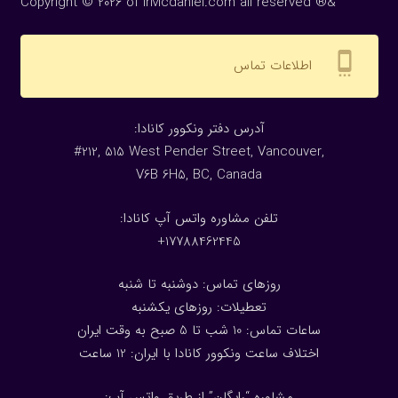
Copyright © 2026 of IrMcdaniel.com all reserved ®&
settings_cell
اطلاعات تماس
:آدرس دفتر ونکوور کانادا
#212, 515 West Pender Street, Vancouver,
V6B 6H5, BC, Canada
تلفن مشاوره واتس آپ کانادا:
17788462445+
روزهای تماس: دوشنبه تا شنبه
تعطیلات: روزهای یکشنبه
ساعات تماس: 10 شب تا 5 صبح به وقت ایران
اختلاف ساعت ونکوور کانادا با ایران: 1
2
ساعت
مشاوره “رایگان” از طریق واتس آپ: