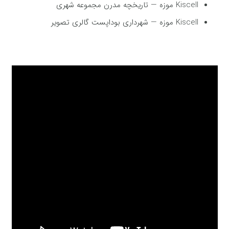
Kiscell موزه — تاریخچه مدرن مجموعه شهری
Kiscell موزه — شهرداری بوداپست گالری تصویر