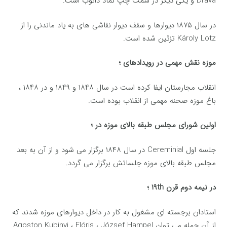
Drava و یکی دیگر در سمت چپ نماد دانوب است.
در سال ۱۸۷۵ دیوارها و سقف دیوار نقاشی های به یاد ماندنی را از
Károly Lotz تزئین شده است.
موزه نقش مهمی در رویدادهای ؛
انقلاب مجارستان ایفا کرده است در سال ۱۸۴۸ و ۱۸۴۹ و در ۱۸۴۸ ،
باغ موزه صحنه مهمی از انقلاب بوده است.
اولین شورای مجلس طبقه بالای موزه در ؛
جلسه اول Cereminial در سال ۱۸۴۸ برگزار می شود و از آن به بعد
مجلس طبقه بالای موزه جلساتش برگزار می گردد.
در نیمه دوم قرن ۱۹th ؛
استادان برجسته ای مشغول به کار در داخل دیوارهای موزه شدند که
از آن جمله می توان Ágoston Kubinyi ، Flóris ، József Hampel