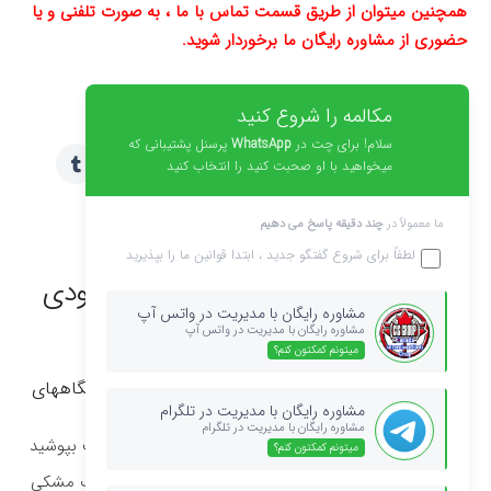
همچنین میتوان از طریق قسمت تماس با ما ، به صورت تلفنی و یا
حضوری از مشاوره رایگان ما برخوردار شوید.
با ما در ارتباط باشید
مکالمه را شروع کنید
سلام! برای چت در
WhatsApp
پرسنل پشتیبانی که
میخواهید با او صحبت کنید را انتخاب کنید
ما معمولاً در
چند دقیقه پاسخ می دهیم
لطفاً برای شروع گفتگو جدید ، ابتدا
قوانین
ما را بپذیرید
سوالات متداول نکات مهم امتحان ورودی
مشاوره رایگان با مدیریت در واتس آپ
مجارستان
مشاوره رایگان با مدیریت در واتس آپ
میتونم کمکتون کنم؟
1- لباس مناسب آقایان برای امتحان ورودی دانشگاههای
مجارستان؟
مشاوره رایگان با مدیریت در تلگرام
مشاوره رایگان با مدیریت در تلگرام
برای مصاحبه شفاهی لباس رسمی اتوکشیده و مرتب بپوشید
میتونم کمکتون کنم؟
لباس رسمی برای آقایان کت و شلوار مشکی و کراوات مشکی