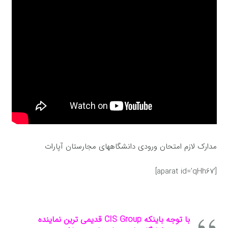
مدارک لازم امتحان ورودی دانشگاههای مجارستان آپارات
[aparat id=’qHh67′]
با توجه باینکه CIS Group قدیمی ترین نماینده