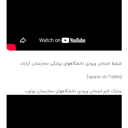
شرایط امتحان ورودی دانشگاههای پزشکی مجارستان آپارات
[aparat id=’TdiWo’]
مدارک لازم امتحان ورودی دانشگاههای مجارستان یوتوب