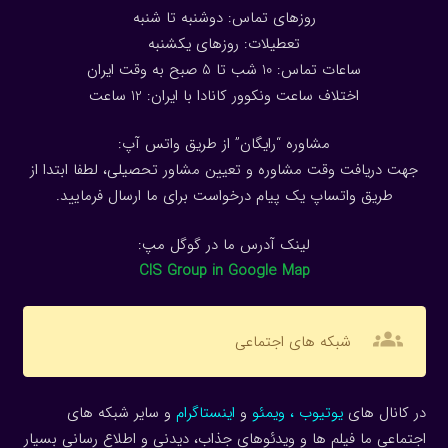
روزهای تماس: دوشنبه تا شنبه
تعطیلات: روزهای یکشنبه
ساعات تماس: 10 شب تا 5 صبح به وقت ایران
اختلاف ساعت ونکوور کانادا با ایران: 1
2
ساعت
مشاوره “رایگان” از طریق واتس آپ:
جهت دریافت وقت مشاوره و تعیین مشاور تحصیلی، لطفا ابتدا از
طریق واتساپ یک پیام درخواست برای ما ارسال فرمایید.
لینک آدرس ما در گوگل مپ:
CIS Group in Google Map
groups
شبکه های اجتماعی
مکالمه را شروع کنید
در کانال های
یوتیوب
،
ویمئو
و
اینستاگرام
و سایر شبکه های
سلام! برای چت در
WhatsApp
پرسنل پشتیبانی که
اجتماعی ما فیلم ها و ویدئوهای جذاب، دیدنی و اطلاع رسانی بسیار