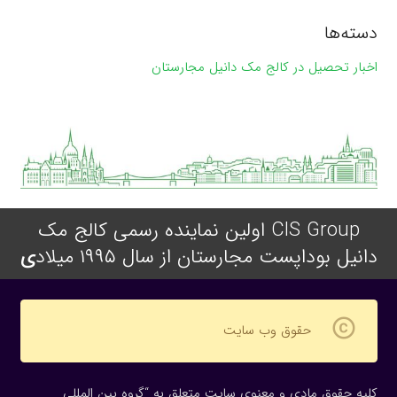
دسته‌ها
اخبار تحصیل در کالج مک دانیل مجارستان
CIS Group اولین نماینده رسمی کالج مک
دانیل بوداپست مجارستان از سال ۱۹۹۵ میلاد
ی
copyright
حقوق وب سایت
کلیه حقوق مادی و معنوی سایت متعلق به “گروه بین المللی