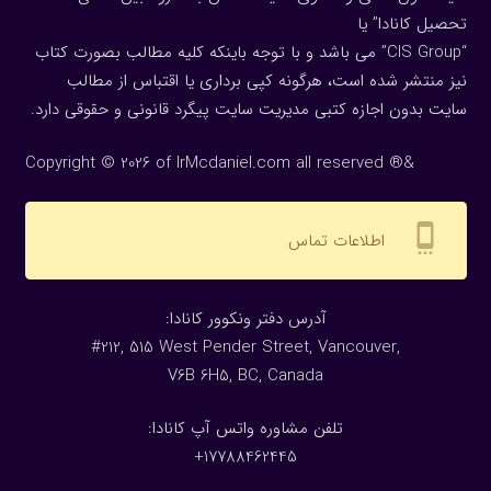
تحصیل کانادا” یا
“CIS Group” می باشد و با توجه باینکه کلیه مطالب بصورت کتاب
نیز منتشر شده است، هرگونه كپی برداری یا اقتباس از مطالب
سایت بدون اجازه كتبی مدیریت سایت پیگرد قانونی و حقوقی دارد.
Copyright © 2026 of IrMcdaniel.com all reserved ®&
settings_cell
اطلاعات تماس
:آدرس دفتر ونکوور کانادا
#212, 515 West Pender Street, Vancouver,
V6B 6H5, BC, Canada
تلفن مشاوره واتس آپ کانادا:
17788462445+