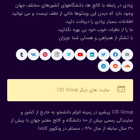
میخواهید با او صحبت کنید را انتخاب کنید
زیادی در رابطه با کالج ها، دانشگاههای کشورهای مختلف جهان
وجود دارد که دیدن این ویدئوها خالی از لطف نیست و می توانید
ما معمولاً در
چند دقیقه پاسخ می دهیم
اطلاعات بسیار زیادی را دریافت دارید.
لطفاً برای شروع گفتگو جدید ، ابتدا
قوانین
ما را بپذیرید
ما را از نظرات خوب خود بی بهره نگذارید.
با تشکر از همراهی و همدلی شما عزیزان
مشاوره رایگان با مدیریت در واتس آپ
مشاوره رایگان با مدیریت در واتس آپ
میتونم کمکتون کنم؟
مشاوره رایگان با مدیریت در تلگرام
مشاوره رایگان با مدیریت در تلگرام
میتونم کمکتون کنم؟
web
سایت های دیگر CIS Group
عضویت در کانال رسمی کالج مک دنیل
نمایندگی رسمی کالج مک دنیل
میتونم کمکتون کنم؟
CIS Group پیشرو در زمینه اعزام دانشجو به خارج از کشور و
نمایندگی رسمی بیش از 100 دانشگاه و کالج معتبر جهان با بیش از
عضویت در کانال تلگرام
30 سال سابقه از سال 1990 ، مستقر در ونکوور کانادا
عضویت در گروه تلگرام موسسه
میتونم کمکتون کنم؟