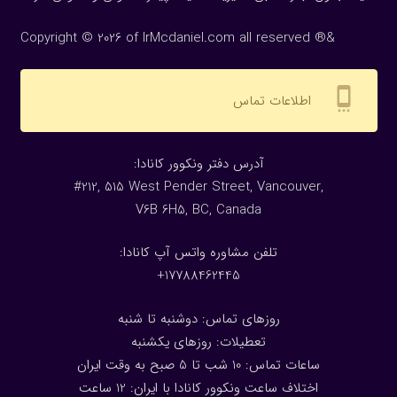
Copyright © 2026 of IrMcdaniel.com all reserved ®&
settings_cell
اطلاعات تماس
:آدرس دفتر ونکوور کانادا
#212, 515 West Pender Street, Vancouver,
V6B 6H5, BC, Canada
تلفن مشاوره واتس آپ کانادا:
17788462445+
روزهای تماس: دوشنبه تا شنبه
تعطیلات: روزهای یکشنبه
ساعات تماس: 10 شب تا 5 صبح به وقت ایران
اختلاف ساعت ونکوور کانادا با ایران: 1
2
ساعت