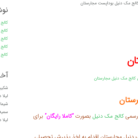
الج مک دنیل بوداپست مجارستان
نوش
کالج مک
کالج مک
کالج مک
کالج مک
کالج مک
ان
آخر
کالج مک دنیل مجارستان
شکیبا
لیلا
د
رستان
شیما
د
سمیه
 رسمی
کالج مک دنیل
بصورت
“کاملا رایگان”
برای
لیلا
د
ک دنیل مجارستان اقدام به اخذ پذیرش تحصیلی